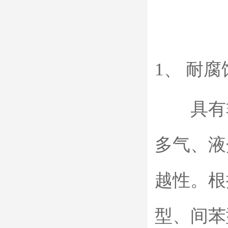
1、 耐腐
具有非
多气、液
越性。根
型、间苯